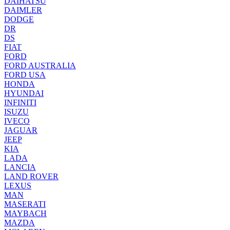
DAIHATSU
DAIMLER
DODGE
DR
DS
FIAT
FORD
FORD AUSTRALIA
FORD USA
HONDA
HYUNDAI
INFINITI
ISUZU
IVECO
JAGUAR
JEEP
KIA
LADA
LANCIA
LAND ROVER
LEXUS
MAN
MASERATI
MAYBACH
MAZDA