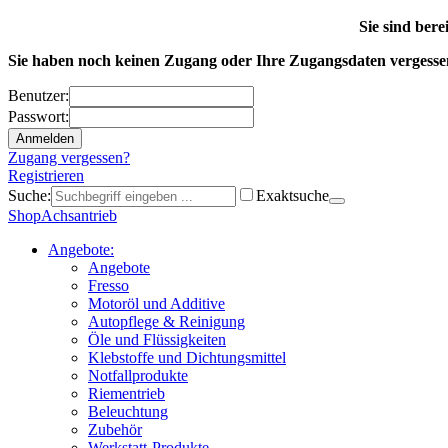
Sie sind ber
Sie haben noch keinen Zugang oder Ihre Zugangsdaten vergess
Benutzer:
Passwort:
Zugang vergessen?
Registrieren
Suche:
Exaktsuche
Shop
Achsantrieb
Angebote:
Angebote
Fresso
Motoröl und Additive
Autopflege & Reinigung
Öle und Flüssigkeiten
Klebstoffe und Dichtungsmittel
Notfallprodukte
Riementrieb
Beleuchtung
Zubehör
Werkstatt-Produkte