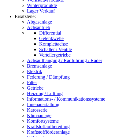
Winterprodukte
Lager Verkauf
Ersatzteile:
Abgasanlage
Achsantrieb
Differential
Gelenkwelle
Komplettachse
Schalter / Ventile
Verteilergetriebe
Achsaufhängung / Radführung / Räder
Bremsanlage
Elektrik
Federung / Dämpfung
Filter
Getriebe
Heizung / Lüftung
Informations- / Kommunikationssysteme
Innenausstattung
Karosserie
Klimaanlage
Komfortsysteme
Kraftstoffaufbereitung
Kraftstoffförderanlage