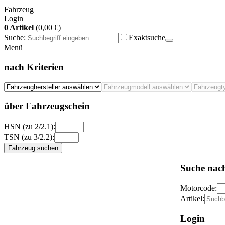
Fahrzeug
Login
0 Artikel
(0,00 €)
Suche:
Exaktsuche
Menü
nach Kriterien
über Fahrzeugschein
HSN (zu 2/2.1):
TSN (zu 3/2.2):
Fahrzeug suchen
Suche nac
Motorcode:
Artikel:
Login