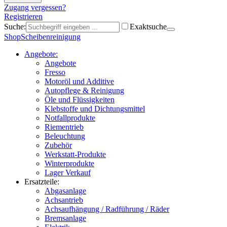
Zugang vergessen?
Registrieren
Suche:
Exaktsuche
Shop
Scheibenreinigung
Angebote:
Angebote
Fresso
Motoröl und Additive
Autopflege & Reinigung
Öle und Flüssigkeiten
Klebstoffe und Dichtungsmittel
Notfallprodukte
Riementrieb
Beleuchtung
Zubehör
Werkstatt-Produkte
Winterprodukte
Lager Verkauf
Ersatzteile:
Abgasanlage
Achsantrieb
Achsaufhängung / Radführung / Räder
Bremsanlage