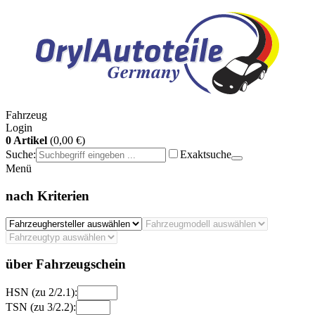
Fahrzeug
Login
0 Artikel
(0,00 €)
Suche:
Exaktsuche
Menü
nach Kriterien
über Fahrzeugschein
HSN (zu 2/2.1):
TSN (zu 3/2.2):