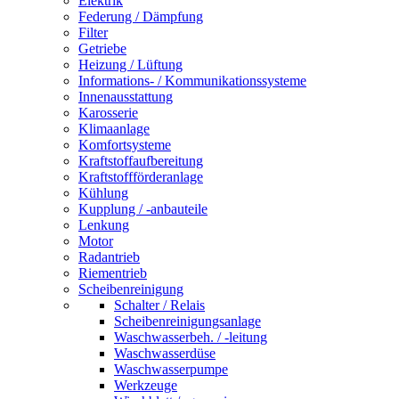
Elektrik
Federung / Dämpfung
Filter
Getriebe
Heizung / Lüftung
Informations- / Kommunikationssysteme
Innenausstattung
Karosserie
Klimaanlage
Komfortsysteme
Kraftstoffaufbereitung
Kraftstoffförderanlage
Kühlung
Kupplung / -anbauteile
Lenkung
Motor
Radantrieb
Riementrieb
Scheibenreinigung
Schalter / Relais
Scheibenreinigungsanlage
Waschwasserbeh. / -leitung
Waschwasserdüse
Waschwasserpumpe
Werkzeuge