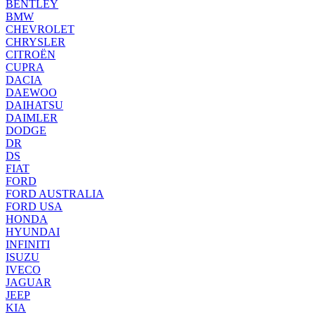
BENTLEY
BMW
CHEVROLET
CHRYSLER
CITROËN
CUPRA
DACIA
DAEWOO
DAIHATSU
DAIMLER
DODGE
DR
DS
FIAT
FORD
FORD AUSTRALIA
FORD USA
HONDA
HYUNDAI
INFINITI
ISUZU
IVECO
JAGUAR
JEEP
KIA