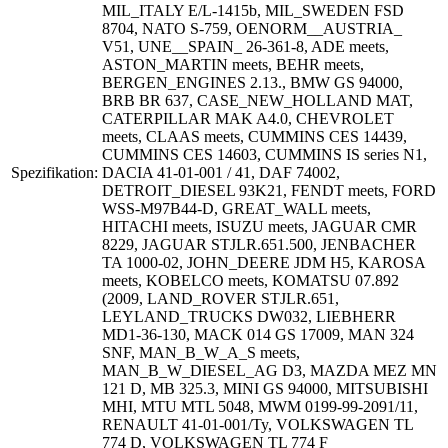
MIL_ITALY E/L-1415b, MIL_SWEDEN FSD
8704, NATO S-759, OENORM__AUSTRIA_
V51, UNE__SPAIN_ 26-361-8, ADE meets,
ASTON_MARTIN meets, BEHR meets,
BERGEN_ENGINES 2.13., BMW GS 94000,
BRB BR 637, CASE_NEW_HOLLAND MAT,
CATERPILLAR MAK A4.0, CHEVROLET
meets, CLAAS meets, CUMMINS CES 14439,
CUMMINS CES 14603, CUMMINS IS series N1,
Spezifikation:
DACIA 41-01-001 / 41, DAF 74002,
DETROIT_DIESEL 93K21, FENDT meets, FORD
WSS-M97B44-D, GREAT_WALL meets,
HITACHI meets, ISUZU meets, JAGUAR CMR
8229, JAGUAR STJLR.651.500, JENBACHER
TA 1000-02, JOHN_DEERE JDM H5, KAROSA
meets, KOBELCO meets, KOMATSU 07.892
(2009, LAND_ROVER STJLR.651,
LEYLAND_TRUCKS DW032, LIEBHERR
MD1-36-130, MACK 014 GS 17009, MAN 324
SNF, MAN_B_W_A_S meets,
MAN_B_W_DIESEL_AG D3, MAZDA MEZ MN
121 D, MB 325.3, MINI GS 94000, MITSUBISHI
MHI, MTU MTL 5048, MWM 0199-99-2091/11,
RENAULT 41-01-001/Ty, VOLKSWAGEN TL
774 D, VOLKSWAGEN TL 774 F