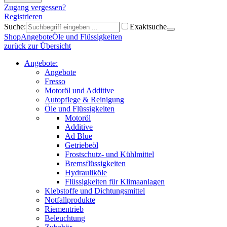
Zugang vergessen?
Registrieren
Suche:
Exaktsuche
Shop
Angebote
Öle und Flüssigkeiten
zurück zur Übersicht
Angebote:
Angebote
Fresso
Motoröl und Additive
Autopflege & Reinigung
Öle und Flüssigkeiten
Motoröl
Additive
Ad Blue
Getriebeöl
Frostschutz- und Kühlmittel
Bremsflüssigkeiten
Hydrauliköle
Flüssigkeiten für Klimaanlagen
Klebstoffe und Dichtungsmittel
Notfallprodukte
Riementrieb
Beleuchtung