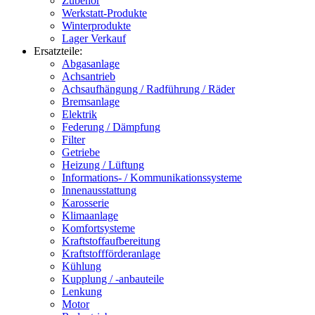
Zubehör
Werkstatt-Produkte
Winterprodukte
Lager Verkauf
Ersatzteile:
Abgasanlage
Achsantrieb
Achsaufhängung / Radführung / Räder
Bremsanlage
Elektrik
Federung / Dämpfung
Filter
Getriebe
Heizung / Lüftung
Informations- / Kommunikationssysteme
Innenausstattung
Karosserie
Klimaanlage
Komfortsysteme
Kraftstoffaufbereitung
Kraftstoffförderanlage
Kühlung
Kupplung / -anbauteile
Lenkung
Motor