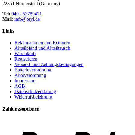
22851 Norderstedt (Germany)
Tel:
040 - 53789471
Mail:
info@oryl.de
Links
Reklamationen und Retouren
Altteilpfand und Altteiltausch
Warenkorb
Registrieren
Versand- und Zahlungsbedingungen
Batterieverordnung
Altölverordnung
Impressum
AGB
Datenschutzerklärung
Widerrufsbelehrung
Zahlungsoptionen