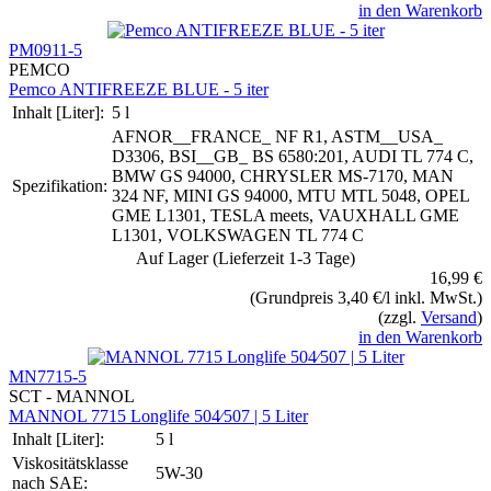
in den Warenkorb
PM0911-5
PEMCO
Pemco ANTIFREEZE BLUE - 5 iter
Inhalt [Liter]:
5 l
AFNOR__FRANCE_ NF R1, ASTM__USA_
D3306, BSI__GB_ BS 6580:201, AUDI TL 774 C,
BMW GS 94000, CHRYSLER MS-7170, MAN
Spezifikation:
324 NF, MINI GS 94000, MTU MTL 5048, OPEL
GME L1301, TESLA meets, VAUXHALL GME
L1301, VOLKSWAGEN TL 774 C
Auf Lager (Lieferzeit 1-3 Tage)
16,99 €
(Grundpreis 3,40 €/l inkl. MwSt.)
(zzgl.
Versand
)
in den Warenkorb
MN7715-5
SCT - MANNOL
MANNOL 7715 Longlife 504⁄507 | 5 Liter
Inhalt [Liter]:
5 l
Viskositätsklasse
5W-30
nach SAE: