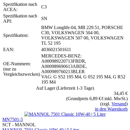
Spezifikation nach
C3
ACEA:
Spezifikation nach
SN
API:
BMW Longlife-04, MB 229.51, PORSCHE
C30, VOLKSWAGEN 504 00,
Spezifikation:
VOLKSWAGEN 507 00, VOLKSWAGEN
TL 52 195
EAN:
4036021501611
MERCEDES-BENZ:
A000989220713FBDR,
OE-Nummern:
A000989690613ABDE,
(nur zu
A000989760213BLER
Vergleichszwecken)
VAG: G S52 195 M4, G 052 195 M4, G R52
195 M4
Auf Lager (Lieferzeit 1-3 Tage)
34,45 €
(Grundpreis 6,89 €/l inkl. MwSt.)
(zzgl.
Versand
)
in den Warenkorb
MN7501-5
SCT - MANNOL
MANNOL 7501 Classic 10W-40 | 5 Liter