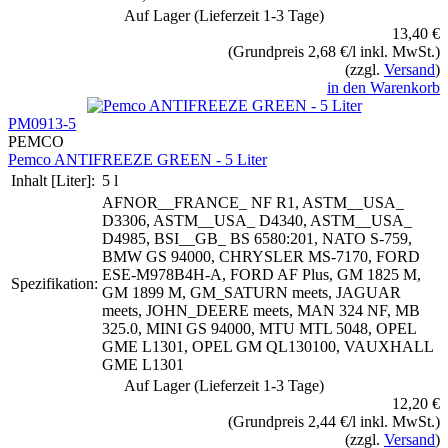
Auf Lager (Lieferzeit 1-3 Tage)
13,40 €
(Grundpreis 2,68 €/l inkl. MwSt.)
(zzgl.
Versand
)
in den Warenkorb
PM0913-5
PEMCO
Pemco ANTIFREEZE GREEN - 5 Liter
Inhalt [Liter]:
5 l
AFNOR__FRANCE_ NF R1, ASTM__USA_
D3306, ASTM__USA_ D4340, ASTM__USA_
D4985, BSI__GB_ BS 6580:201, NATO S-759,
BMW GS 94000, CHRYSLER MS-7170, FORD
ESE-M978B4H-A, FORD AF Plus, GM 1825 M,
Spezifikation:
GM 1899 M, GM_SATURN meets, JAGUAR
meets, JOHN_DEERE meets, MAN 324 NF, MB
325.0, MINI GS 94000, MTU MTL 5048, OPEL
GME L1301, OPEL GM QL130100, VAUXHALL
GME L1301
Auf Lager (Lieferzeit 1-3 Tage)
12,20 €
(Grundpreis 2,44 €/l inkl. MwSt.)
(zzgl.
Versand
)