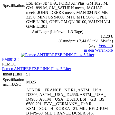
ESE-M978B4H-A, FORD AF Plus, GM 1825 M,
Spezifikation:
GM 1899 M, GM_SATURN meets, JAGUAR
meets, JOHN_DEERE meets, MAN 324 NF, MB
325.0, MINI GS 94000, MTU MTL 5048, OPEL
GME L1301, OPEL GM QL130100, VAUXHALL
GME L1301
Auf Lager (Lieferzeit 1-3 Tage)
12,20 €
(Grundpreis 2,44 €/l inkl. MwSt.)
(zzgl.
Versand
)
in den Warenkorb
PM0912-5
PEMCO
Pemco ANTIFREEZE PINK Plus- 5 Liter
Inhalt [Liter]:
5 l
Spezifikation
M325
nach JASO:
AFNOR__FRANCE_ NF R1, ASTM__USA_
D3306, ASTM__USA_ D4656, ASTM__USA_
D4985, ASTM__USA_ D6210, BSI__GB_ BS
6580:201, FVV__GERMANY_ Heft R,
KSM__SOUTH_KOREA_ 21, MIL_BELGIUM
BT-PS-60, MIL_FRANCE DCSEA 615,