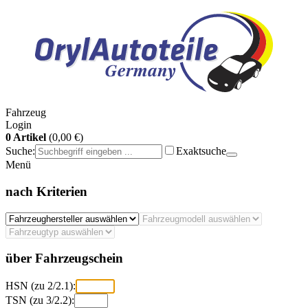
Fahrzeug
Login
0 Artikel
(0,00 €)
Suche:
Exaktsuche
Menü
nach Kriterien
über Fahrzeugschein
HSN (zu 2/2.1):
TSN (zu 3/2.2):