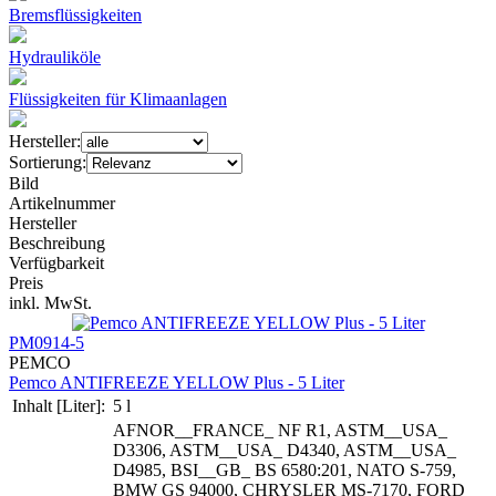
Bremsflüssigkeiten
Hydrauliköle
Flüssigkeiten für Klimaanlagen
Hersteller:
Sortierung:
Bild
Artikelnummer
Hersteller
Beschreibung
Verfügbarkeit
Preis
inkl. MwSt.
PM0914-5
PEMCO
Pemco ANTIFREEZE YELLOW Plus - 5 Liter
Inhalt [Liter]:
5 l
AFNOR__FRANCE_ NF R1, ASTM__USA_
D3306, ASTM__USA_ D4340, ASTM__USA_
D4985, BSI__GB_ BS 6580:201, NATO S-759,
BMW GS 94000, CHRYSLER MS-7170, FORD