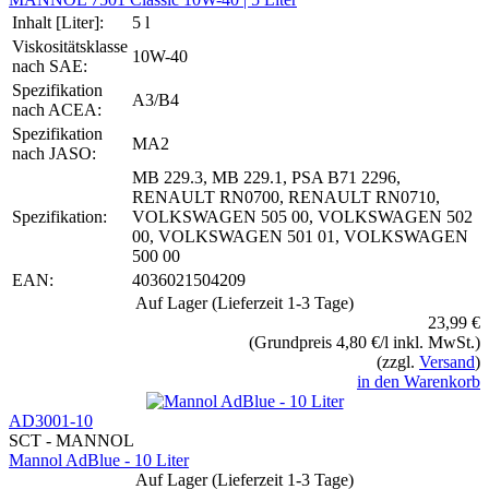
Inhalt [Liter]:
5 l
Viskositätsklasse
10W-40
nach SAE:
Spezifikation
A3/B4
nach ACEA:
Spezifikation
MA2
nach JASO:
MB 229.3, MB 229.1, PSA B71 2296,
RENAULT RN0700, RENAULT RN0710,
Spezifikation:
VOLKSWAGEN 505 00, VOLKSWAGEN 502
00, VOLKSWAGEN 501 01, VOLKSWAGEN
500 00
EAN:
4036021504209
Auf Lager (Lieferzeit 1-3 Tage)
23,99 €
(Grundpreis 4,80 €/l inkl. MwSt.)
(zzgl.
Versand
)
in den Warenkorb
AD3001-10
SCT - MANNOL
Mannol AdBlue - 10 Liter
Auf Lager (Lieferzeit 1-3 Tage)