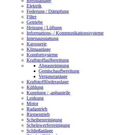
Bremsanlage
Elektrik
Federung / Dämpfung
Filter
Getriebe
Heizung / Lüftung
Informations- / Kommunikationssysteme
Innenausstattung
Karosserie
Klimaanlage
Komfortsysteme
Kraftstoffaufbereitung
Abgasreinigung
Gemischaufbereitung
Vergaseranlage
Kraftstoffförderanlage
Kühlung
Kupplung / -anbauteile
Lenkung
Motor
Radantrieb
Riementrieb
Scheibenreinigung
Scheinwerferreinigung
Schließanlage