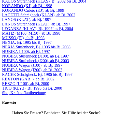
KALOS Stufenheck (KLAS), Bj. 2002 bis Bj. 2004
KORANDO (KJ), ab Bj. 1998
KORANDO Cabrio (KJ), ab Bj. 1999
LACETTI Schrägheck (KLAN), ab Bj. 2002
LANOS (KLAT), ab Bj. 1997
LANOS Stufenheck (KLAT), ab Bj. 1997
LEGANZA (KLAV), Bj. 1997 bis Bj. 2004
MATIZ (M100, M150), ab Bj. 1998
MUSSO (FJ), ab Bj. 1998
NEXIA, Bj. 1995 bis Bj. 1997
NEXIA Stufenheck, Bj. 1995 bis Bj. 2008
NUBIRA (J100), ab Bj. 1997
NUBIRA Stufenheck (J100), ab Bj. 1997
NUBIRA Stufenheck (J200), ab Bj. 2003
NUBIRA Wagon (J100), ab Bj. 1997
NUBIRA Wagon (J200), ab Bj. 2003
RACER Schrägheck, Bj. 1986 bis Bj. 1997
REXTON (GAB_), ab Bj. 2002
REZZO (U100), ab Bj. 2000
TICO (KLY3), Bj. 1995 bis Bj. 2000
Shop
Kraftstoffaufbereitung
Kontakt
Haben Sie Fragen? Benötigen Sie Hilfe bei der Suche?