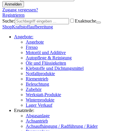
Zugang vergessen?
Registrieren
Suche:
Exaktsuche
Shop
Kraftstoffaufbereitung
Angebote:
Angebote
Fresso
Motoröl und Additive
Autopflege & Reinigung
Öle und Flüssigkeiten
Klebstoffe und Dichtungsmittel
Notfallprodukte
Riementrieb
Beleuchtung
Zubehör
Werkstatt-Produkte
Winterprodukte
Lager Verkauf
Ersatzteile:
Abgasanlage
Achsantrieb
Achsaufhängung / Radführung / Räder