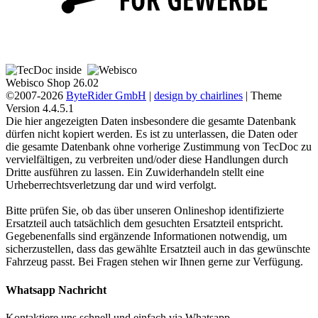
Webisco Shop 26.02
©2007-2026
ByteRider GmbH
|
design by chairlines
| Theme
Version 4.4.5.1
Die hier angezeigten Daten insbesondere die gesamte Datenbank
dürfen nicht kopiert werden. Es ist zu unterlassen, die Daten oder
die gesamte Datenbank ohne vorherige Zustimmung von TecDoc zu
vervielfältigen, zu verbreiten und/oder diese Handlungen durch
Dritte ausführen zu lassen. Ein Zuwiderhandeln stellt eine
Urheberrechtsverletzung dar und wird verfolgt.
Bitte prüfen Sie, ob das über unseren Onlineshop identifizierte
Ersatzteil auch tatsächlich dem gesuchten Ersatzteil entspricht.
Gegebenenfalls sind ergänzende Informationen notwendig, um
sicherzustellen, dass das gewählte Ersatzteil auch in das gewünschte
Fahrzeug passt. Bei Fragen stehen wir Ihnen gerne zur Verfügung.
Whatsapp Nachricht
Kontaktiere uns schnell und einfach via Whatsapp.