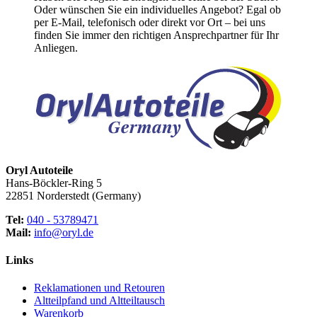
Oder wünschen Sie ein individuelles Angebot? Egal ob
per E-Mail, telefonisch oder direkt vor Ort – bei uns
finden Sie immer den richtigen Ansprechpartner für Ihr
Anliegen.
Oryl Autoteile
Hans-Böckler-Ring 5
22851 Norderstedt (Germany)
Tel:
040 - 53789471
Mail:
info@oryl.de
Links
Reklamationen und Retouren
Altteilpfand und Altteiltausch
Warenkorb