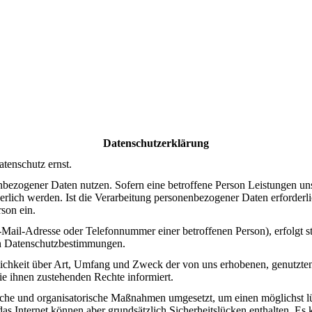
Datenschutzerklärung
tenschutz ernst.
bezogener Daten nutzen. Sofern eine betroffene Person Leistungen un
lich werden. Ist die Verarbeitung personenbezogener Daten erforderlic
son ein.
-Mail-Adresse oder Telefonnummer einer betroffenen Person), erfolg
en Datenschutzbestimmungen.
ichkeit über Art, Umfang und Zweck der von uns erhobenen, genutzten
e ihnen zustehenden Rechte informiert.
ische und organisatorische Maßnahmen umgesetzt, um einen möglichst l
s Internet können aber grundsätzlich Sicherheitslücken enthalten. Es 