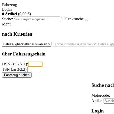
Fahrzeug
Login
0 Artikel
(0,00 €)
Suche:
Exaktsuche
Menü
nach Kriterien
über Fahrzeugschein
HSN (zu 2/2.1):
TSN (zu 3/2.2):
Fahrzeug suchen
Suche nac
Motorcode:
Artikel:
Login