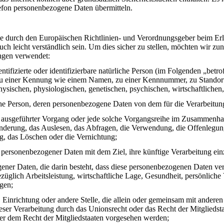
elefon personenbezogene Daten übermitteln.
die durch den Europäischen Richtlinien- und Verordnungsgeber beim 
uch leicht verständlich sein. Um dies sicher zu stellen, möchten wir zun
ngen verwendet:
dentifizierte oder identifizierbare natürliche Person (im Folgenden „betro
ng zu einer Kennung wie einem Namen, zu einer Kennnummer, zu Stando
ischen, physiologischen, genetischen, psychischen, wirtschaftlichen, ku
rliche Person, deren personenbezogene Daten von dem für die Verarbeitu
ren ausgeführter Vorgang oder jede solche Vorgangsreihe im Zusammenh
nderung, das Auslesen, das Abfragen, die Verwendung, die Offenlegun
g, das Löschen oder die Vernichtung;
 personenbezogener Daten mit dem Ziel, ihre künftige Verarbeitung ei
gener Daten, die darin besteht, dass diese personenbezogenen Daten ve
glich Arbeitsleistung, wirtschaftliche Lage, Gesundheit, persönliche Vo
agen;
e, Einrichtung oder andere Stelle, die allein oder gemeinsam mit ander
eser Verarbeitung durch das Unionsrecht oder das Recht der Mitglieds
er dem Recht der Mitgliedstaaten vorgesehen werden;