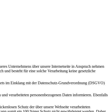
seres Unternehmens über unsere Internetseite in Anspruch nehmen
h und besteht für eine solche Verarbeitung keine gesetzliche
t stets im Einklang mit der Datenschutz-Grundverordnung (DSGVO)
 und verarbeiteten personenbezogenen Daten informieren. Ebenfalls
ückenlosen Schutz der über unsere Webseite verarbeiteten
kann somit ein 100 %iger Schutz nicht gewährleistet werden. Daher