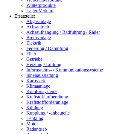
Winterprodukte
Lager Verkauf
Ersatzteile:
Abgasanlage
Achsantrieb
Achsaufhängung / Radführung / Räder
Bremsanlage
Elektrik
Federung / Dämpfung
Filter
Getriebe
Heizung / Lüftung
Informations- / Kommunikationssysteme
Innenausstattung
Karosserie
Klimaanlage
Komfortsysteme
Kraftstoffaufbereitung
Kraftstoffförderanlage
Kühlung
Kupplung / -anbauteile
Lenkung
Motor
Radantrieb