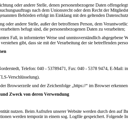
nrichtung oder andere Stelle, denen personenbezogene Daten offengeleg
rsuchungsauftrags nach dem Unionsrecht oder dem Recht der Mitgliedst
e genannten Behörden erfolgt im Einklang mit den geltenden Datenschu
tung oder andere Stelle, außer der betroffenen Person, dem Verantwortli
erarbeiters befugt sind, die personenbezogenen Daten zu verarbeiten;
timmten Fall, in informierter Weise und unmissverständlich abgegebene 
verstehen gibt, dass sie mit der Verarbeitung der sie betreffenden per
hen
orderstedt, Telefon: 040 - 53789471, Fax: 040 - 5378 9474, E-Mail: i
 TLS-Verschlüsselung).
der Browserzeile und der Zeichenfolge „https://“ im Browser erkennen
t und Zweck von deren Verwendung
dentität nutzen. Beim Aufrufen unserer Website werden durch den auf
tionen werden temporär in einem sog. Logfile gespeichert. Folgende In