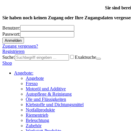
Sie sind ber
Sie haben noch keinen Zugang oder Ihre Zugangsdaten vergess
Benutzer:
Passwort:
Zugang vergessen?
Registrieren
Suche:
Exaktsuche
Shop
Angebote:
Angebote
Fresso
Motoröl und Additive
Autopflege & Reinigung
Öle und Flüssigkeiten
Klebstoffe und Dichtungsmittel
Notfallprodukte
Riementrieb
Beleuchtung
Zubehör
Werkstatt-Produkte