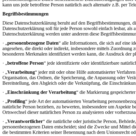
kann uns jede betroffene Person natürlich auch alternativ z.B. per T
Begriffsbestimmungen
Diese Datenschutzerklärung beruht auf den Begriffsbestimmungen, 
Datenschutzerklärung soll für jede Person sowohl einfach lesbar, als a
Datenschutzerklärung werden unter anderem diese Begriffsbestimmu
· „
personenbezogene Daten
“ alle Informationen, die sich auf eine i
angesehen, die direkt oder indirekt, insbesondere mittels Zuordnu
besonderen Merkmalen identifiziert werden kann, die Ausdruck der phys
· „
betroffene Person
“ jede identifizierte oder identifizierbare natü
· „
Verarbeitung
“ jeder mit oder ohne Hilfe automatisierter Verfah
Organisation, das Ordnen, die Speicherung, die Anpassung oder Verä
Bereitstellung, den Abgleich oder die Verknüpfung, die Einschränkun
· „
Einschränkung der Verarbeitung
“ die Markierung gespeicherter
· „
Profiling
“ jede Art der automatisierten Verarbeitung personenbezo
natürliche Person beziehen, zu bewerten, insbesondere um Aspekte bezü
Ortswechsel dieser natürlichen Person zu analysieren oder vorherzus
· „
Verantwortlicher
“ die natürliche oder juristische Person, Behörd
personenbezogenen Daten entscheidet; sind die Zwecke und Mittel di
die bestimmten Kriterien seiner Benennung nach dem Unionsrecht od