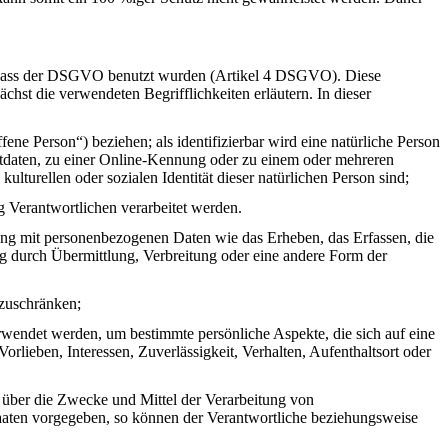
Erlass der DSGVO benutzt wurden (Artikel 4 DSGVO). Diese
ächst die verwendeten Begrifflichkeiten erläutern. In dieser
ffene Person“) beziehen; als identifizierbar wird eine natürliche Person
rtdaten, zu einer Online-Kennung oder zu einem oder mehreren
lturellen oder sozialen Identität dieser natürlichen Person sind;
ng Verantwortlichen verarbeitet werden.
ang mit personenbezogenen Daten wie das Erheben, das Erfassen, die
g durch Übermittlung, Verbreitung oder eine andere Form der
nzuschränken;
rwendet werden, um bestimmte persönliche Aspekte, die sich auf eine
rlieben, Interessen, Zuverlässigkeit, Verhalten, Aufenthaltsort oder
en über die Zwecke und Mittel der Verarbeitung von
taaten vorgegeben, so können der Verantwortliche beziehungsweise