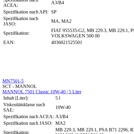
A3/B4
ACEA:
Spezifikation nach API:
SP
Spezifikation nach
MA, MA2
JASO:
FIAT 955535-G2, MB 229.3, MB 229
Spezifikation:
VOLKSWAGEN 500 00
EAN:
4036021525501
MN7501-5
SCT - MANNOL
MANNOL 7501 Classic 10W-40 | 5 Liter
Inhalt [Liter]:
5 l
Viskositätsklasse nach
10W-40
SAE:
Spezifikation nach ACEA:
A3/B4
Spezifikation nach JASO:
MA2
MB 229.3, MB 229.1, PSA B71 22
Spezifikation: