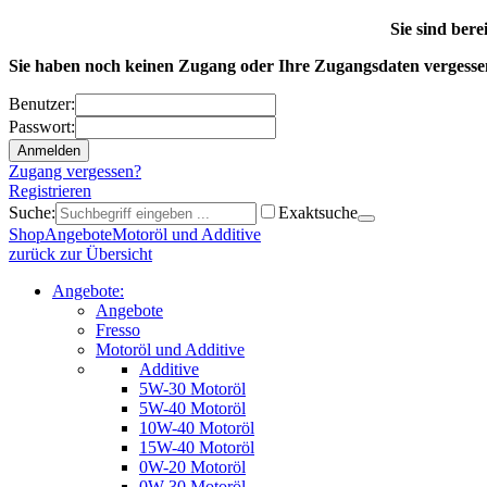
Sie sind ber
Sie haben noch keinen Zugang oder Ihre Zugangsdaten vergess
Benutzer:
Passwort:
Zugang vergessen?
Registrieren
Suche:
Exaktsuche
Shop
Angebote
Motoröl und Additive
zurück zur Übersicht
Angebote:
Angebote
Fresso
Motoröl und Additive
Additive
5W-30 Motoröl
5W-40 Motoröl
10W-40 Motoröl
15W-40 Motoröl
0W-20 Motoröl
0W-30 Motoröl