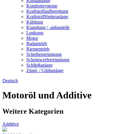
Klimaanlage
Komfortsysteme
Kraftstoffaufbereitung
Kraftstoffförderanlage
Kühlung
Kupplung / -anbauteile
Lenkung
Motor
Radantrieb
Riementrieb
Scheibenreinigung
Scheinwerferreinigung
Schließanlage
Zünd- / Glühanlage
Deutsch
Motoröl und Additive
Weitere Kategorien
Additive