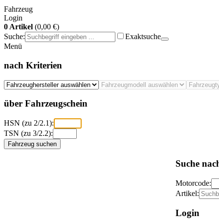
Fahrzeug
Login
0 Artikel
(0,00 €)
Suche:
Exaktsuche
Menü
nach Kriterien
über Fahrzeugschein
HSN (zu 2/2.1):
TSN (zu 3/2.2):
Fahrzeug suchen
Suche nac
Motorcode:
Artikel:
Login