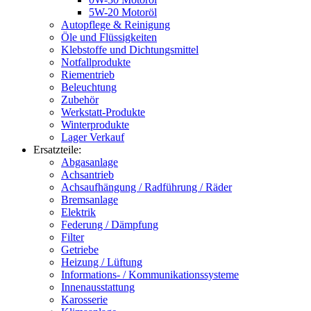
5W-20 Motoröl
Autopflege & Reinigung
Öle und Flüssigkeiten
Klebstoffe und Dichtungsmittel
Notfallprodukte
Riementrieb
Beleuchtung
Zubehör
Werkstatt-Produkte
Winterprodukte
Lager Verkauf
Ersatzteile:
Abgasanlage
Achsantrieb
Achsaufhängung / Radführung / Räder
Bremsanlage
Elektrik
Federung / Dämpfung
Filter
Getriebe
Heizung / Lüftung
Informations- / Kommunikationssysteme
Innenausstattung
Karosserie