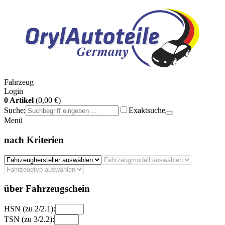
Fahrzeug
Login
0 Artikel
(0,00 €)
Suche:
Exaktsuche
Menü
nach Kriterien
über Fahrzeugschein
HSN (zu 2/2.1):
TSN (zu 3/2.2):