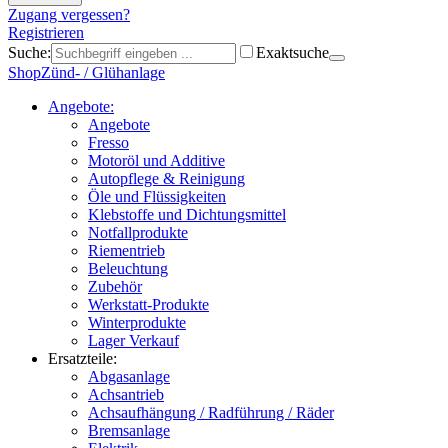
Zugang vergessen?
Registrieren
Suche:
Exaktsuche
Shop
Zünd- / Glühanlage
Angebote:
Angebote
Fresso
Motoröl und Additive
Autopflege & Reinigung
Öle und Flüssigkeiten
Klebstoffe und Dichtungsmittel
Notfallprodukte
Riementrieb
Beleuchtung
Zubehör
Werkstatt-Produkte
Winterprodukte
Lager Verkauf
Ersatzteile:
Abgasanlage
Achsantrieb
Achsaufhängung / Radführung / Räder
Bremsanlage