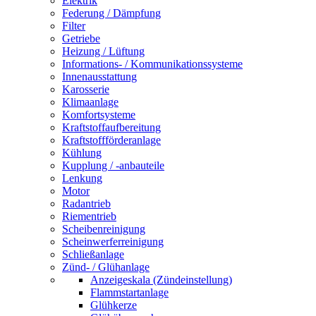
Elektrik
Federung / Dämpfung
Filter
Getriebe
Heizung / Lüftung
Informations- / Kommunikationssysteme
Innenausstattung
Karosserie
Klimaanlage
Komfortsysteme
Kraftstoffaufbereitung
Kraftstoffförderanlage
Kühlung
Kupplung / -anbauteile
Lenkung
Motor
Radantrieb
Riementrieb
Scheibenreinigung
Scheinwerferreinigung
Schließanlage
Zünd- / Glühanlage
Anzeigeskala (Zündeinstellung)
Flammstartanlage
Glühkerze